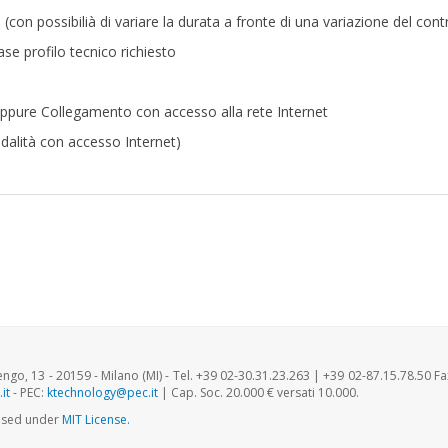
(con possibilià di variare la durata a fronte di una variazione del contr
ase profilo tecnico richiesto
oppure Collegamento con accesso alla rete Internet
odalità con accesso Internet)
o, 13 - 20159 - Milano (MI) - Tel. +39 02-30.31.23.263 | +39 02-87.15.78.50 F
it
- PEC:
ktechnology@pec.it
| Cap. Soc. 20.000 € versati 10.000.
ensed under
MIT License.