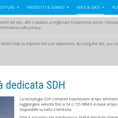
RUTTURE
PRODOTTI & SERVIZI
VOCE & DATI
PU
amento del sito, altri ci aiutano a migliorare l'esperienza utente. Utili
nformativa sulla privacy.
 others help us improve the user experience. By using the site, you 
ità dedicata SDH
La tecnologia SDH consente trasmissioni di tipo simmetrico 
raggiungere velocità fino a 34 o 155 Mbit/s in base al tipo
Disponibile su tutto il territorio.
SDH è acronimo per Synchronous Digital Hierarchy (Gerarch