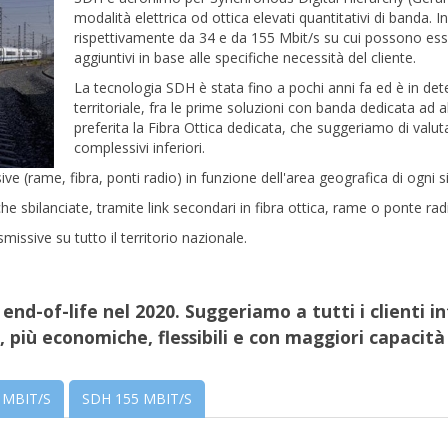
modalità elettrica od ottica elevati quantitativi di banda. In
rispettivamente da 34 e da 155 Mbit/s su cui possono esse
aggiuntivi in base alle specifiche necessità del cliente.
La tecnologia SDH è stata fino a pochi anni fa ed è in det
territoriale, fra le prime soluzioni con banda dedicata ad 
preferita la Fibra Ottica dedicata, che suggeriamo di val
complessivi inferiori.
ive (rame, fibra, ponti radio) in funzione dell'area geografica di ogni 
 che sbilanciate, tramite link secondari in fibra ottica, rame o ponte rad
missive su tutto il territorio nazionale.
d-of-life nel 2020. Suggeriamo a tutti i clienti int
, più economiche, flessibili e con maggiori capacità
 MBIT/S
SDH 155 MBIT/S