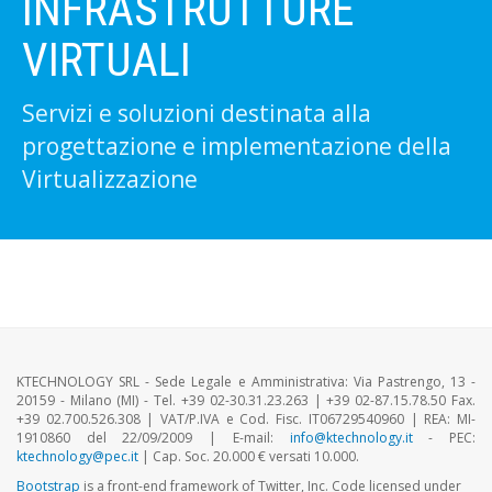
INFRASTRUTTURE
VIRTUALI
Servizi e soluzioni destinata alla
progettazione e implementazione della
Virtualizzazione
KTECHNOLOGY SRL - Sede Legale e Amministrativa: Via Pastrengo, 13 -
20159 - Milano (MI) - Tel. +39 02-30.31.23.263 | +39 02-87.15.78.50 Fax.
+39 02.700.526.308 | VAT/P.IVA e Cod. Fisc. IT06729540960 | REA: MI-
1910860 del 22/09/2009 | E-mail:
info@ktechnology.it
- PEC:
ktechnology@pec.it
| Cap. Soc. 20.000 € versati 10.000.
Bootstrap
is a front-end framework of Twitter, Inc. Code licensed under